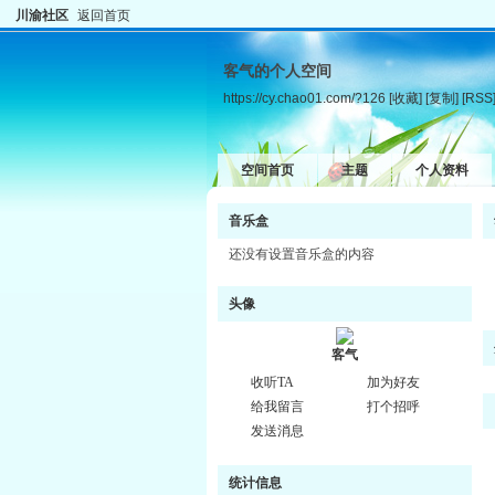
川渝社区
返回首页
客气的个人空间
https://cy.chao01.com/?126
[收藏]
[复制]
[RSS
空间首页
主题
个人资料
音乐盒
还没有设置音乐盒的内容
头像
客气
收听TA
加为好友
给我留言
打个招呼
发送消息
统计信息