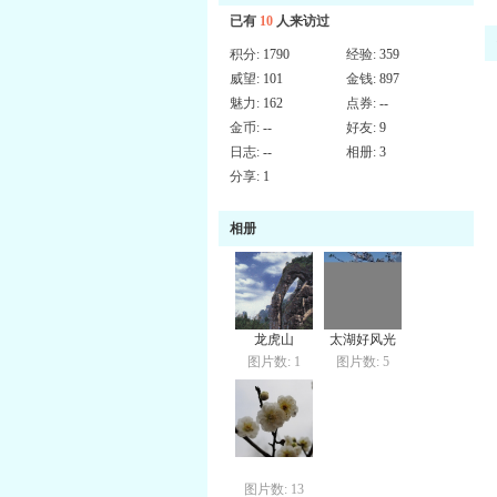
已有
10
人来访过
积分:
1790
经验:
359
威望:
101
金钱:
897
魅力:
162
点券:
--
金币:
--
好友:
9
日志:
--
相册:
3
分享:
1
相册
龙虎山
太湖好风光
图片数: 1
图片数: 5
图片数: 13