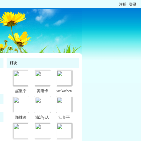
注册
登录
好友
赵淑宁
黄隆锋
jacikachen
郑胜涛
汕沪yi人
江良平