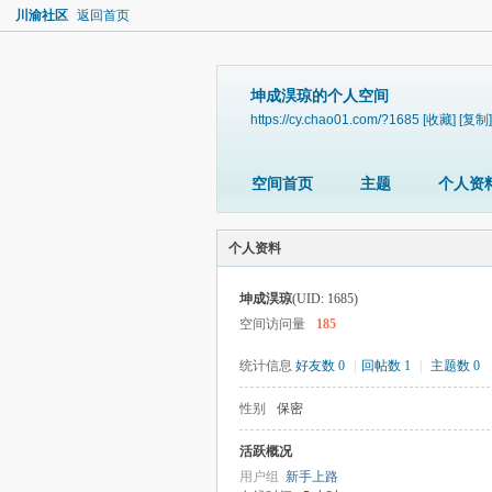
川渝社区
返回首页
坤成淏琼的个人空间
https://cy.chao01.com/?1685
[收藏]
[复制]
空间首页
主题
个人资
个人资料
坤成淏琼
(UID: 1685)
空间访问量
185
统计信息
好友数 0
|
回帖数 1
|
主题数 0
性别
保密
活跃概况
用户组
新手上路