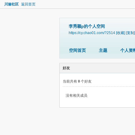
川渝社区
返回首页
李秀颖p的个人空间
https://cy.chao01.com/?2514
[收藏]
[复制]
空间首页
主题
个人资
好友
当前共有
0
个好友
没有相关成员