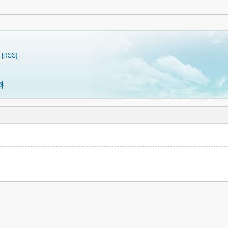
[RSS]
料