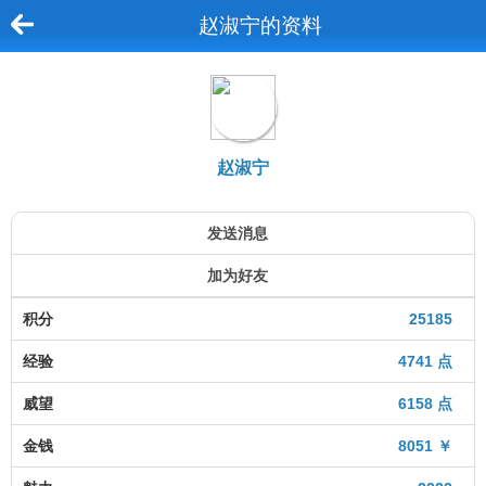
赵淑宁的资料
赵淑宁
发送消息
加为好友
积分
25185
经验
4741 点
威望
6158 点
金钱
8051 ￥