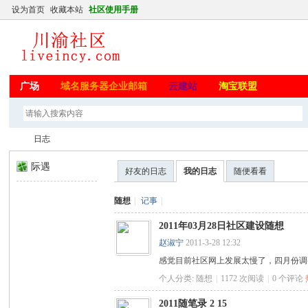
设为首页
收藏本站
社区使用手册
广场
域名服务器企业邮箱
云建站
淘宝联盟
日志
际遇
好友的日志
我的日志
随便看看
川
›
随想
|
记事
|
2011年03月28日社区建设随想
赵淑宁
2011-3-28 12:32
感觉目前社区网上发展太慢了，四月份调
个人分类:
随想
|
1172 次阅读
|
0
个评论
2011随笔录 2 15