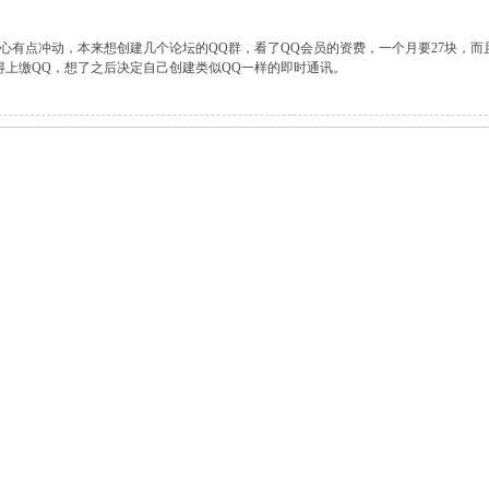
心有点冲动，本来想创建几个论坛的QQ群，看了QQ会员的资费，一个月要27块，
得上缴QQ，想了之后决定自己创建类似QQ一样的即时通讯。