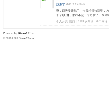
赵淑宁
2011-2-15 06:47
渝
爽，两天没睡觉了，今天起得特别早，内
千个QQ群，那我不是一个月发了工资就
个人分类:
随想
|
1189 次阅读
|
0
个评论
Powered by
Discuz!
X3.4
© 2001-2023
Discuz! Team
.
社
区