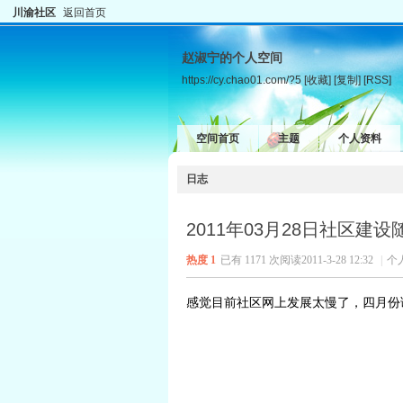
川渝社区
返回首页
赵淑宁的个人空间
https://cy.chao01.com/?5
[收藏]
[复制]
[RSS]
空间首页
主题
个人资料
日志
2011年03月28日社区建设
热度
1
已有 1171 次阅读
2011-3-28 12:32
|
个
感觉目前社区网上发展太慢了，四月份