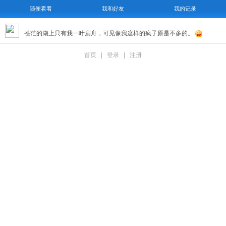
随便看看
我和好友
我的记录
苍茫的湖上只有我一叶扁舟，可见像我这样的疯子原是不多的。
首页
|
登录
|
注册