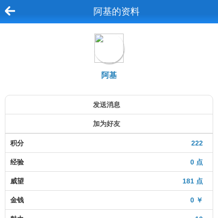
阿基的资料
阿基
发送消息
加为好友
积分
222
经验
0 点
威望
181 点
金钱
0 ￥