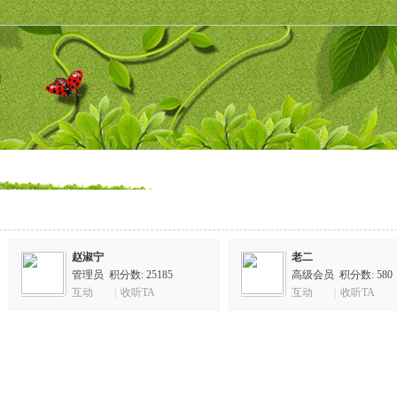
]
赵淑宁
老二
管理员 积分数: 25185
高级会员 积分数: 580
互动
|
收听TA
互动
|
收听TA