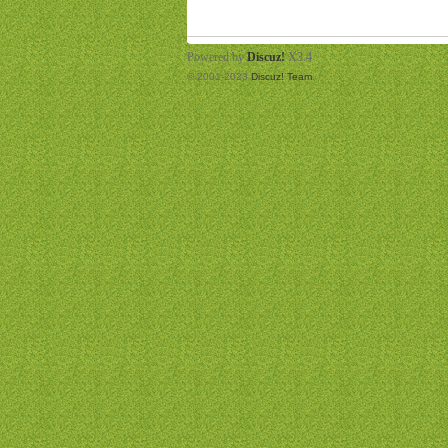
Powered by
Discuz!
X3.4
© 2001-2023
Discuz! Team
.