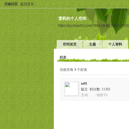
川渝社区
返回首页
雪莉的个人空间
https://cy.chao01.com/?664
[收藏]
[复制]
[RSS
空间首页
主题
个人资料
好友
当前共有
3
个好友
ta91
版主 积分数: 11392
互动
|
收听TA