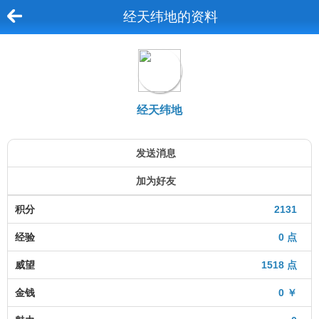
经天纬地的资料
经天纬地
发送消息
加为好友
积分
2131
经验
0 点
威望
1518 点
金钱
0 ￥