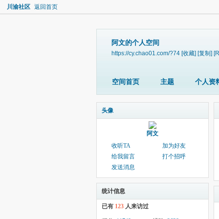
川渝社区
返回首页
阿文的个人空间
https://cy.chao01.com/?74
[收藏]
[复制]
[
空间首页
主题
个人资
头像
阿文
收听TA
加为好友
给我留言
打个招呼
发送消息
统计信息
已有
123
人来访过